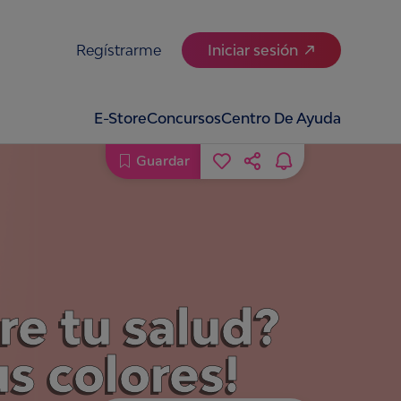
Regístrarme
Iniciar sesión
E-Store
Concursos
Centro De Ayuda
Guardar
re tu salud?
us colores!