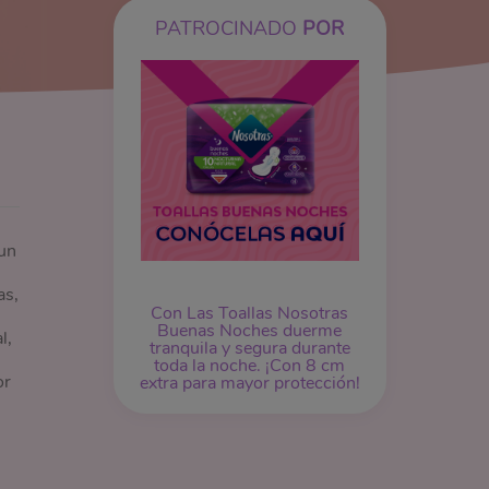
PATROCINADO
POR
un
as,
Con Las Toallas Nosotras
Buenas Noches duerme
l,
tranquila y segura durante
toda la noche. ¡Con 8 cm
or
extra para mayor protección!