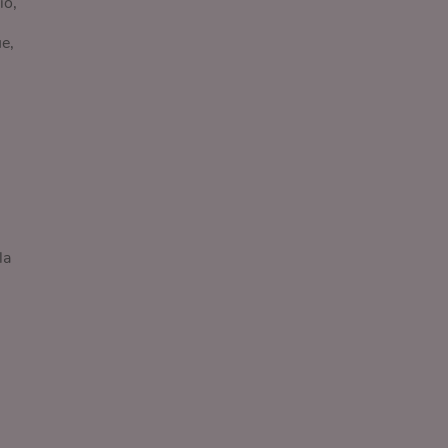
io,
e,
la