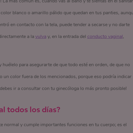
 La más común es, cuando vas al baño y te sientas en el sanitar
 color blanco o amarillo pálido que quedan en tus
panties
, aunqu
ntró en contacto con la tela, puede tender a secarse y no darte
directamente a la
vulva
y, en la entrada del
conducto vaginal
,
 huélelo para asegurarte de que todo esté en orden, de que no
o un color fuera de los mencionados, porque eso podría indicar 
 debes ir a consultar con tu ginecóloga lo más pronto posible!
al todos los días?
ente normal y cumple importantes funciones en tu cuerpo; es el