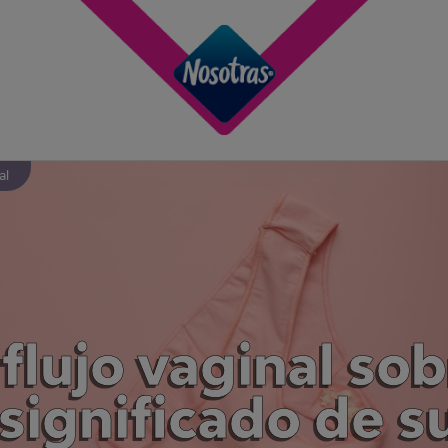
al
flujo vaginal sob
significado de s