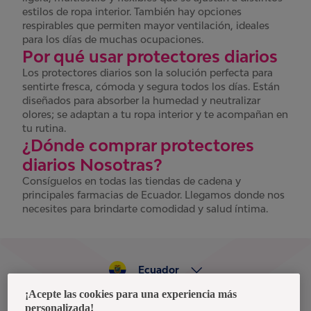
estilos de ropa interior. También hay opciones
respirables que permiten mayor ventilación, ideales
para los días de muchas ocupaciones.
Por qué usar protectores diarios
Los protectores diarios son la solución perfecta para
sentirte fresca, cómoda y segura todos los días. Están
diseñados para absorber la humedad y neutralizar
olores; se adaptan a tu ropa interior y te acompañan en
tu rutina.
¿Dónde comprar protectores
diarios Nosotras?
Consíguelos en todas las tiendas de cadena y
principales farmacias de Ecuador. Llegamos donde nos
necesites para brindarte comodidad y salud íntima.
Ecuador
¡Acepte las cookies para una experiencia más
personalizada!