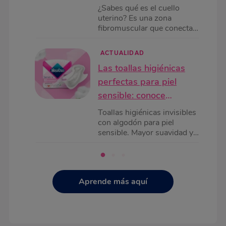
¿Sabes qué es el cuello
uterino? Es una zona
fibromuscular que conecta
el útero y la vagina. Conoce
sus funciones y sus
ACTUALIDAD
afecciones más comunes.
Las toallas higiénicas
perfectas para piel
sensible: conoce
Nosotras® Sensiti-V
Toallas higiénicas invisibles
con algodón para piel
sensible. Mayor suavidad y
absorción
Aprende más aquí