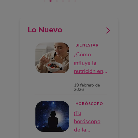
Lo Nuevo
BIENESTAR
¿Cómo
influye la
nutrición en
tus
19 febrero de
hormonas y
2026
en tu ciclo
menstrual?
HORÓSCOPO
¡Tu
horóscopo
de la