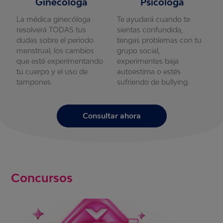
Ginecóloga
Psicóloga
La médica ginecóloga
Te ayudará cuando te
L
resolverá TODAS tus
sientas confundida,
r
u
dudas sobre el periodo
tengas problemas con tu
d
menstrual, los cambios
grupo social,
m
que esté experimentando
experimentes baja
q
tu cuerpo y el uso de
autoestima o estés
t
tampones.
sufriendo de bullying.
t
Consultar ahora
Concursos