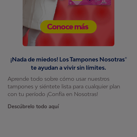
¡Nada de miedos! Los Tampones Nosotras®
te ayudan a vivir sin límites.
Aprende todo sobre cómo usar nuestros
Q
tampones y siéntete lista para cualquier plan
c
lo
con tu período ¡Confía en Nosotras!
r
m
Descúbrelo todo aquí
c
t
to