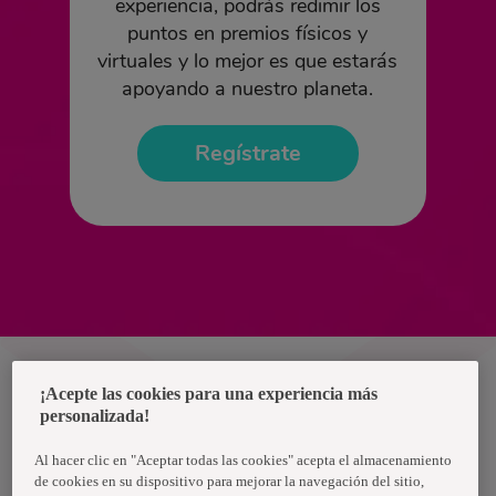
experiencia, podrás redimir los
puntos en premios físicos y
virtuales y lo mejor es que estarás
apoyando a nuestro planeta.
Regístrate
Ecuador
¡Acepte las cookies para una experiencia más
personalizada!
Política de privacidad de datos
Al hacer clic en "Aceptar todas las cookies" acepta el almacenamiento
Términos y condiciones
de cookies en su dispositivo para mejorar la navegación del sitio,