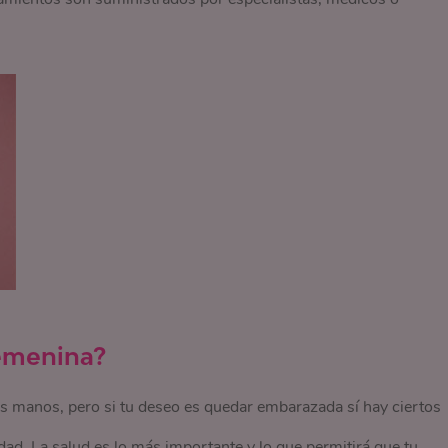
femenina?
us manos, pero si tu deseo es quedar embarazada sí hay ciertos
idad. La salud es lo más importante y lo que permitirá que tu