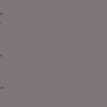
de
a
el
 de