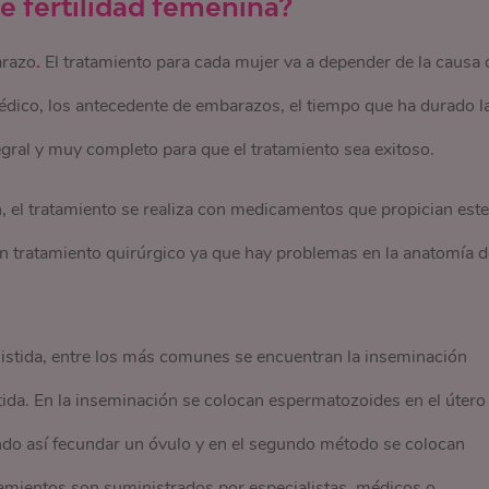
e fertilidad femenina?
arazo
.
El tratamiento para cada mujer va a depender de la causa 
l médico, los antecedente de embarazos, el tiempo que ha durado l
tegral y muy completo para que el tratamiento sea exitoso.
, el tratamiento se realiza con medicamentos que propician este
n tratamiento quirúrgico ya que hay problemas en la anatomía d
sistida, entre los más comunes se encuentran la inseminación
stida. En la inseminación se colocan espermatozoides en el útero
ando así fecundar un óvulo y en el segundo método se colocan
tamientos son suministrados por especialistas, médicos o