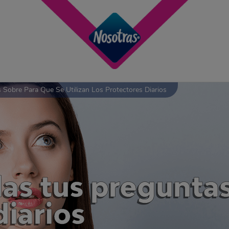
 Sobre Para Que Se Utilizan Los Protectores Diarios
as tus preguntas
diarios