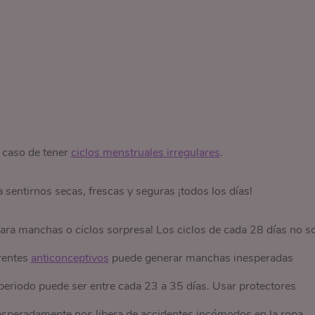
 caso de tener
ciclos menstruales irregulares
.
a sentirnos secas, frescas y seguras ¡todos los días!
ra manchas o ciclos sorpresa! Los ciclos de cada 28 días no s
erentes
anticonceptivos
puede generar manchas inesperadas
 periodo puede ser entre cada 23 a 35 días. Usar protectores
nesperadamente nos libera de accidentes incómodos en la ropa.