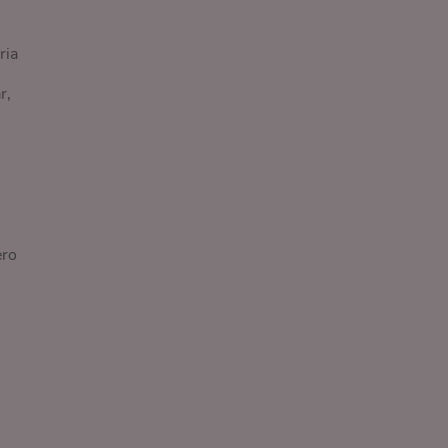
ria
r,
ero