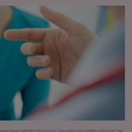
 que haya habido
relaciones sexuales
sin protección o en las