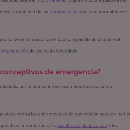
ía después altera el
moco cervical
, lo que dificulta el paso de los
tera la motilidad de las
trompas de falopio
, que normalmente
tozoide se ha unido con el óvulo, la pastilla actúa sobre el
a
implantación
de ese óvulo fecundado.
ticonceptivos de emergencia?
día después, por lo que nunca se recomienda su uso como
 protege contra las enfermedades de transmisión sexual y no tie
spositivos intrauterinos, las
pastillas de planificación
o los