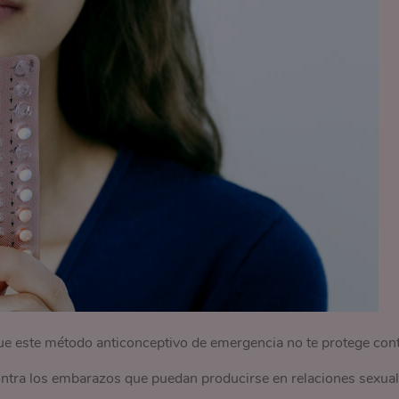
e este método anticonceptivo de emergencia no te protege con
ntra los embarazos que puedan producirse en relaciones sexua