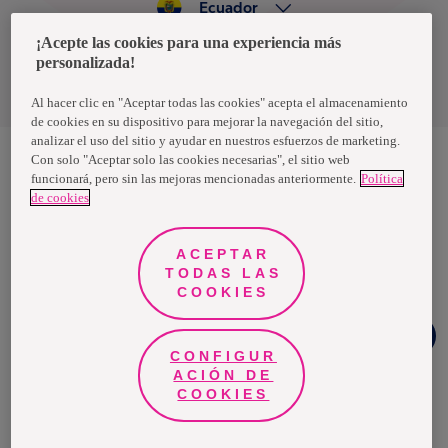
Ecuador
¡Acepte las cookies para una experiencia más
personalizada!
Política de privacidad de datos
Términos y condiciones
Al hacer clic en "Aceptar todas las cookies" acepta el almacenamiento
de cookies en su dispositivo para mejorar la navegación del sitio,
analizar el uso del sitio y ayudar en nuestros esfuerzos de marketing.
Con solo "Aceptar solo las cookies necesarias", el sitio web
funcionará, pero sin las mejoras mencionadas anteriormente.
Política
Nosotras, una marca de Essity - una compañía global líder en
de cookies
higiene y salud. Cada día, mil millones de personas, en todo el
mundo, utilizan nuestros productos, servicios y soluciones. Nuestro
propósito es romper barreras por el bienestar en beneficio de
consumidores, pacientes, cuidadores, clientes y la sociedad en
ACEPTAR
general. Vendemos en aproximadamente 150 países bajo las
TODAS LAS
principales marcas globales TENA y Tork, así como otras marcas
como Actimove, Cutimed, JOBST, Knix, Leukoplast, Libero, Libresse,
COOKIES
Lotus, Modibodi, Nosotras, Saba, Tempo, TOM Organic y Zewa. En
2024, Essity tuvo ventas de aproximadamente 13 mil millones de
Chat
euros y empleó a 36,000 personas. La sede de la compañía está
Whatsapp
ubicada en Estocolmo, Suecia, y Essity cotiza en Nasdaq Estocolmo.
CONFIGUR
Más información en
www.essity.com
.
ACIÓN DE
COOKIES