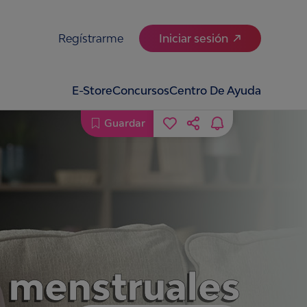
Regístrarme
Iniciar sesión
E-Store
Concursos
Centro De Ayuda
Guardar
os menstruales