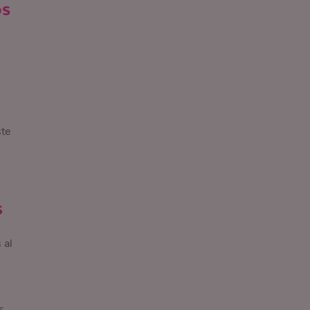
os
te
s
 al
s