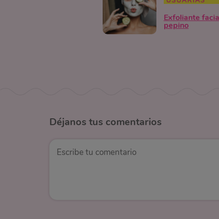
USUARIAS
Exfoliante facia
pepino
Déjanos
tus comentarios