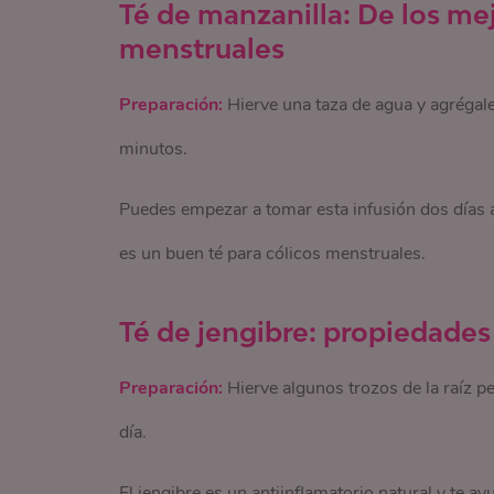
Té de manzanilla: De los me
menstruales
Preparación:
Hierve una taza de agua y agrégale
minutos.
Puedes empezar a tomar esta infusión dos días 
es un buen té para cólicos menstruales.
Té de jengibre: propiedades
Preparación:
Hierve algunos trozos de la raíz p
día.
El jengibre es un antiinflamatorio natural y te a