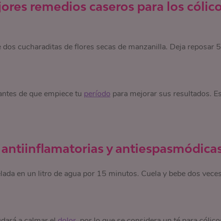
jores remedios caseros para los cólic
 dos cucharaditas de flores secas de manzanilla. Deja reposar 5
antes de que empiece tu
período
para mejorar sus resultados.
Es
 antiinflamatorias y antiespasmódica
elada en un litro de agua por 15 minutos. Cuela y bebe dos veces
yudará a calmar el
dolor
, por lo que se considera un té para cólico