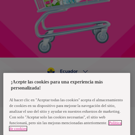
Ecuador
¡Acepte las cookies para una experiencia más
personalizada!
Política de privacidad de datos
Términos y condiciones
Al hacer clic en "Aceptar todas las cookies" acepta el almacenamiento
de cookies en su dispositivo para mejorar la navegación del sitio,
analizar el uso del sitio y ayudar en nuestros esfuerzos de marketing.
Con solo "Aceptar solo las cookies necesarias", el sitio web
funcionará, pero sin las mejoras mencionadas anteriormente.
Política
Nosotras, una marca de Essity - una compañía global líder en
de cookies
higiene y salud. Cada día, mil millones de personas, en todo el