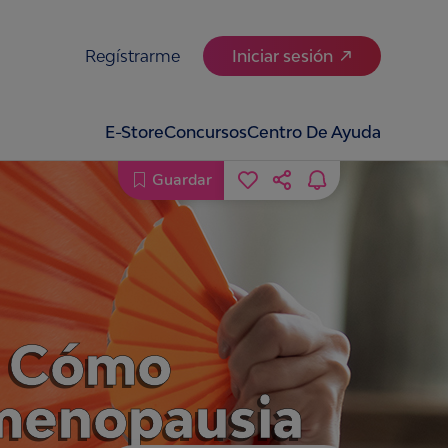
Regístrarme
Iniciar sesión
E-Store
Concursos
Centro De Ayuda
Guardar
!: Cómo
a menopausia