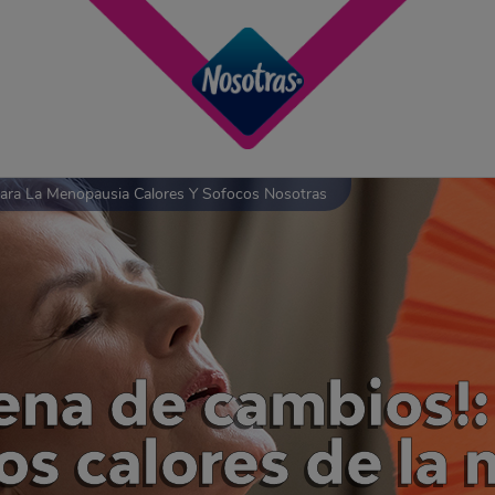
ara La Menopausia Calores Y Sofocos Nosotras
lena de cambios
los calores de l