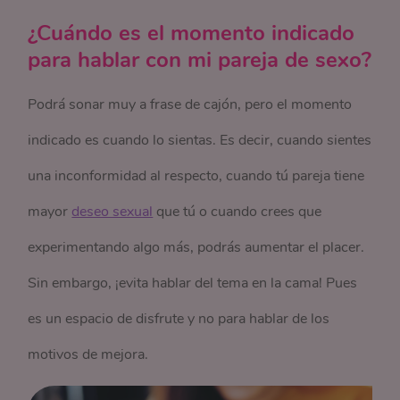
¿Cuándo es el momento indicado
para hablar con mi pareja de sexo?
Podrá sonar muy a frase de cajón, pero el momento
indicado es cuando lo sientas. Es decir, cuando sientes
una inconformidad al respecto, cuando tú pareja tiene
mayor
deseo sexual
que tú o cuando crees que
experimentando algo más, podrás aumentar el placer.
Sin embargo, ¡evita hablar del tema en la cama! Pues
es un espacio de disfrute y no para hablar de los
motivos de mejora.