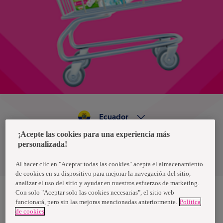
Ecuador
¡Acepte las cookies para una experiencia más
personalizada!
Política de privacidad de datos
Términos y condiciones
Al hacer clic en "Aceptar todas las cookies" acepta el almacenamiento
de cookies en su dispositivo para mejorar la navegación del sitio,
analizar el uso del sitio y ayudar en nuestros esfuerzos de marketing.
Con solo "Aceptar solo las cookies necesarias", el sitio web
funcionará, pero sin las mejoras mencionadas anteriormente.
Política
Nosotras, una marca de Essity - una compañía global líder en
de cookies
higiene y salud. Cada día, mil millones de personas, en todo el
mundo, utilizan nuestros productos, servicios y soluciones. Nuestro