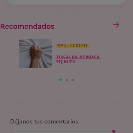
Recomendados
SEXUALIDAD
Trucos para llegar al
orgasmo
Déjanos
tus comentarios