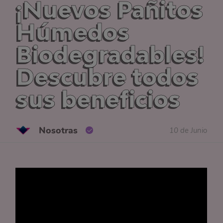
¡Nuevos Pañitos
Húmedos
Biodegradables!
Descubre todos
sus beneficios
Nosotras
10 de Junio