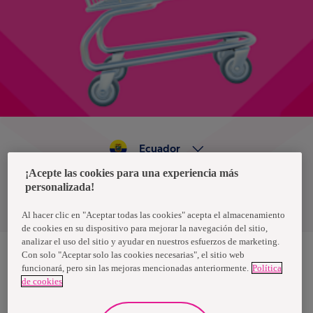
Ecuador
¡Acepte las cookies para una experiencia más
personalizada!
Política de privacidad de datos
Términos y condiciones
Al hacer clic en "Aceptar todas las cookies" acepta el almacenamiento
de cookies en su dispositivo para mejorar la navegación del sitio,
analizar el uso del sitio y ayudar en nuestros esfuerzos de marketing.
Con solo "Aceptar solo las cookies necesarias", el sitio web
funcionará, pero sin las mejoras mencionadas anteriormente.
Política
Nosotras, una marca de Essity - una compañía global líder en
de cookies
higiene y salud. Cada día, mil millones de personas, en todo el
mundo, utilizan nuestros productos, servicios y soluciones. Nuestro
propósito es romper barreras por el bienestar en beneficio de