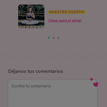
NUESTRO CUERPO
¡Yoga para el alma!
Déjanos
tus comentarios