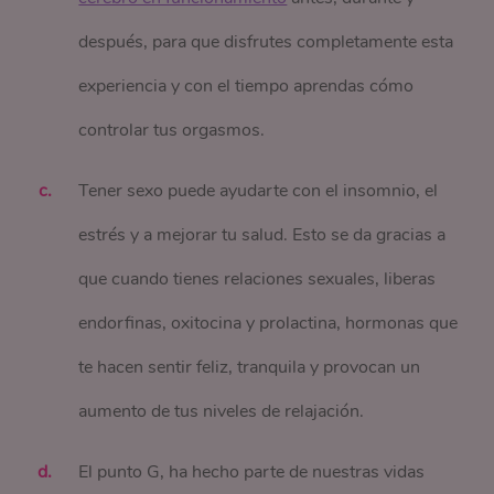
después, para que disfrutes completamente esta
experiencia y con el tiempo aprendas cómo
controlar tus orgasmos.
Tener sexo puede ayudarte con el insomnio, el
estrés y a mejorar tu salud. Esto se da gracias a
que cuando tienes relaciones sexuales, liberas
endorfinas, oxitocina y prolactina, hormonas que
te hacen sentir feliz, tranquila y provocan un
aumento de tus niveles de relajación.
El punto G, ha hecho parte de nuestras vidas