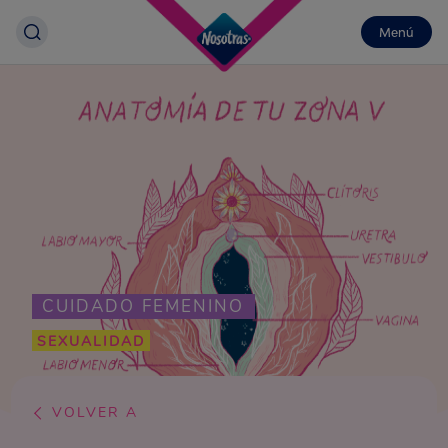
Menú
CUIDADO FEMENINO
SEXUALIDAD
VOLVER A