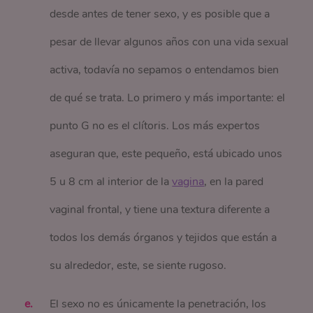
desde antes de tener sexo, y es posible que a
pesar de llevar algunos años con una vida sexual
activa, todavía no sepamos o entendamos bien
de qué se trata. Lo primero y más importante: el
punto G no es el clítoris. Los más expertos
aseguran que, este pequeño, está ubicado unos
5 u 8 cm al interior de la
vagina
, en la pared
vaginal frontal, y tiene una textura diferente a
todos los demás órganos y tejidos que están a
su alrededor, este, se siente rugoso.
El sexo no es únicamente la penetración, los