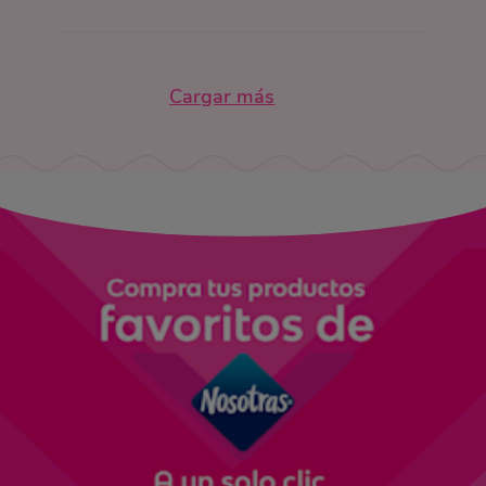
Cargar más