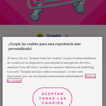
Ecuador
¡Acepte las cookies para una experiencia más
personalizada!
Política de privacidad de datos
Términos y condiciones
Al hacer clic en "Aceptar todas las cookies" acepta el almacenamiento
de cookies en su dispositivo para mejorar la navegación del sitio,
analizar el uso del sitio y ayudar en nuestros esfuerzos de marketing.
Con solo "Aceptar solo las cookies necesarias", el sitio web
funcionará, pero sin las mejoras mencionadas anteriormente.
Política
Nosotras, una marca de Essity - una compañía global líder en
de cookies
higiene y salud. Cada día, mil millones de personas, en todo el
mundo, utilizan nuestros productos, servicios y soluciones. Nuestro
propósito es romper barreras por el bienestar en beneficio de
consumidores, pacientes, cuidadores, clientes y la sociedad en
ACEPTAR
general. Vendemos en aproximadamente 150 países bajo las
TODAS LAS
principales marcas globales TENA y Tork, así como otras marcas
como Actimove, Cutimed, JOBST, Knix, Leukoplast, Libero, Libresse,
COOKIES
Lotus, Modibodi, Nosotras, Saba, Tempo, TOM Organic y Zewa. En