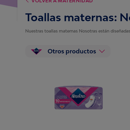
VOLVER A
MATERNIDAD
Toallas maternas: 
Nuestras toallas maternas Nosotras están diseñadas
Otros productos
Panties para el período
Nosotras Lacti
Pañitos Húmedos Íntimos
Protectores Diarios
Jabón Íntimo
Toallas Sanitarias