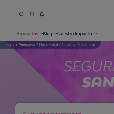
Productos
Blog
Nuestro Impacto
Inicio
/
Productos
/
Maternidad
/
Nosotras Maternidad