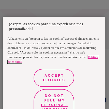
Ecuador
¡Acepte las cookies para una experiencia más
personalizada!
Política de privacidad de datos
Al hacer clic en "Aceptar todas las cookies" acepta el almacenamiento
Términos y condiciones
de cookies en su dispositivo para mejorar la navegación del sitio,
analizar el uso del sitio y ayudar en nuestros esfuerzos de marketing.
Con solo "Aceptar solo las cookies necesarias", el sitio web
funcionará, pero sin las mejoras mencionadas anteriormente.
Política
de cookies
Nosotras, una marca de Essity - una compañía global líder en
higiene y salud. Cada día, mil millones de personas, en todo el
mundo, utilizan nuestros productos, servicios y soluciones. Nuestro
propósito es romper barreras por el bienestar en beneficio de
ACCEPT
consumidores, pacientes, cuidadores, clientes y la sociedad en
COOKIES
general. Vendemos en aproximadamente 150 países bajo las
principales marcas globales TENA y Tork, así como otras marcas
como Actimove, Cutimed, JOBST, Knix, Leukoplast, Libero, Libresse,
Lotus, Modibodi, Nosotras, Saba, Tempo, TOM Organic y Zewa. En
2024, Essity tuvo ventas de aproximadamente 13 mil millones de
DO NOT
Chat
euros y empleó a 36,000 personas. La sede de la compañía está
SELL MY
Whatsapp
ubicada en Estocolmo, Suecia, y Essity cotiza en Nasdaq Estocolmo.
PERSONAL
Más información en
www.essity.com
.