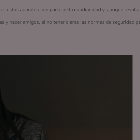
r, estos aparatos son parte de la cotidianidad y, aunque resulta
nas y hacer amigos, el no tener claras las normas de seguridad p