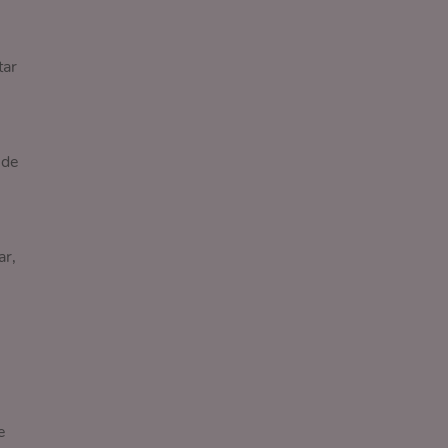
tar
 de
ar,
e