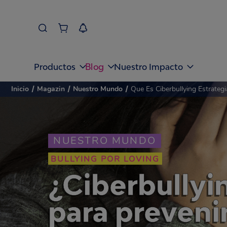
Blog
Productos
Nuestro Impacto
Inicio
/
Magazin
/
Nuestro Mundo
/
Que Es Ciberbullying Estrateg
NUESTRO MUNDO
BULLYING POR LOVING
¿Ciberbullyi
para prevenir