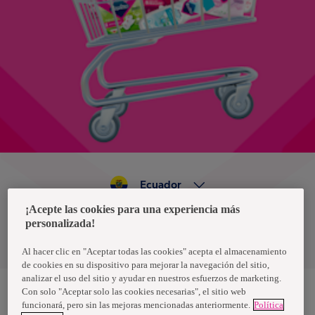
Ecuador
¡Acepte las cookies para una experiencia más
personalizada!
Política de privacidad de datos
Términos y condiciones
Al hacer clic en "Aceptar todas las cookies" acepta el almacenamiento
de cookies en su dispositivo para mejorar la navegación del sitio,
analizar el uso del sitio y ayudar en nuestros esfuerzos de marketing.
Con solo "Aceptar solo las cookies necesarias", el sitio web
funcionará, pero sin las mejoras mencionadas anteriormente.
Política
Nosotras, una marca de Essity - una compañía global líder en