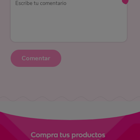
Comentar