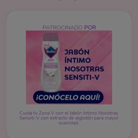
PATROCINADO
POR
Cuida tu Zona V con el Jabón Íntimo Nosotras
Sensiti-V con extracto de algodón para mayor
suavidad.