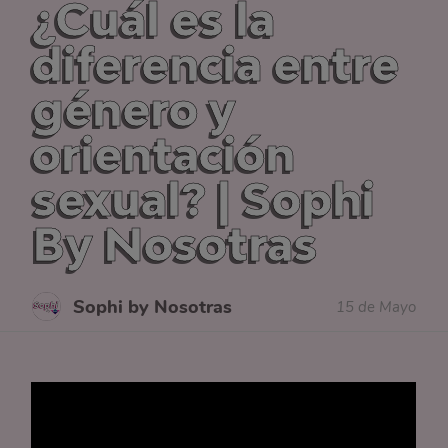
¿Cuál es la
diferencia entre
género y
orientación
sexual? | Sophi
By Nosotras
Sophi by Nosotras
15 de Mayo