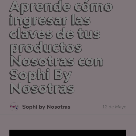
Aprende cómo
ingresar las
claves de tus
productos
Nosotras con
Sophi By
Nosotras
Sophi by Nosotras
12 de Mayo