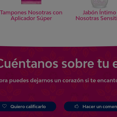
Tampones Nosotras con
Jabón Íntimo
Aplicador Súper
Nosotras Sensit
Cuéntanos
sobre tu 
ora
puedes
dejarnos un corazón si te encant
Quiero calificarlo
Hacer un comen