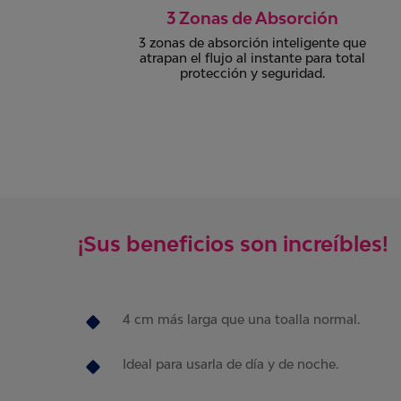
Dermatologicamente
Comprobada
que
tal
Todos nuestros productos cuentan con
el aval dermatológico de médicos
especialistas.
¡Sus beneficios son increíbles!
4 cm más larga que una toalla normal.
Ideal para usarla de día y de noche.