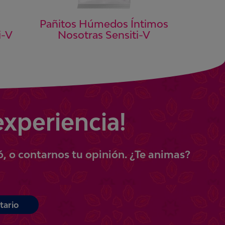
Pañitos Húmedos Íntimos
Nosotras Sensiti-V
i-V
experiencia!
ó, o contarnos tu opinión.
¿Te animas?
tario