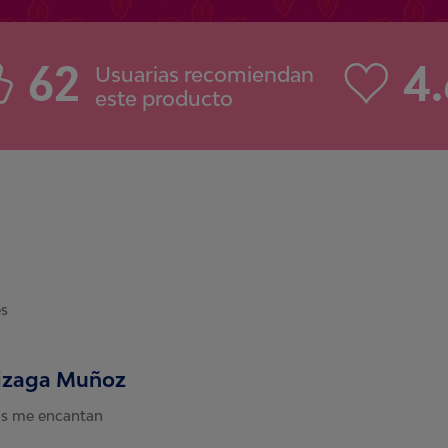
62
4.
Usuarias recomiendan
este producto
s
rizaga Muñoz
s me encantan