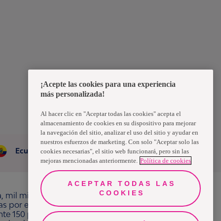
¡Acepte las cookies para una experiencia
más personalizada!
Al hacer clic en "Aceptar todas las cookies" acepta el
almacenamiento de cookies en su dispositivo para mejorar
la navegación del sitio, analizar el uso del sitio y ayudar en
nuestros esfuerzos de marketing. Con solo "Aceptar solo las
Ecuador
cookies necesarias", el sitio web funcionará, pero sin las
mejoras mencionadas anteriormente.
Política de cookies
ACEPTAR TODAS LAS
COOKIES
a, mil millones de personas, en todo el mundo,
ras por el bienestar en beneficio de consumidores,
e 150 países bajo las principales marcas