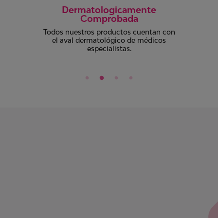
Control Olor
Con Gel para mayor absorción, atrapan
la humedad y ayuda a controlar olores
para total discreción.