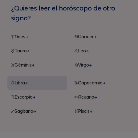
¿Quieres leer el horóscopo de otro
signo?
Aries
Cáncer
Tauro
Leo
Géminis
Virgo
Libra
Capricornio
Escorpio
Acuario
Sagitario
Piscis