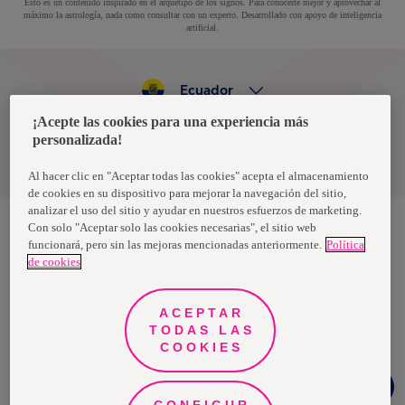
Esto es un contenido inspirado en el arquetipo de los signos. Para conocerte mejor y aprovechar al
máximo la astrología, nada como consultar con un experto. Desarrollado con apoyo de inteligencia
artificial.
Ecuador
¡Acepte las cookies para una experiencia más
personalizada!
Política de privacidad de datos
Términos y condiciones
Al hacer clic en "Aceptar todas las cookies" acepta el almacenamiento
de cookies en su dispositivo para mejorar la navegación del sitio,
analizar el uso del sitio y ayudar en nuestros esfuerzos de marketing.
Con solo "Aceptar solo las cookies necesarias", el sitio web
funcionará, pero sin las mejoras mencionadas anteriormente.
Política
Nosotras, una marca de Essity - una compañía global líder en
de cookies
higiene y salud. Cada día, mil millones de personas, en todo el
mundo, utilizan nuestros productos, servicios y soluciones. Nuestro
propósito es romper barreras por el bienestar en beneficio de
consumidores, pacientes, cuidadores, clientes y la sociedad en
ACEPTAR
general. Vendemos en aproximadamente 150 países bajo las
TODAS LAS
principales marcas globales TENA y Tork, así como otras marcas
como Actimove, Cutimed, JOBST, Knix, Leukoplast, Libero, Libresse,
COOKIES
Lotus, Modibodi, Nosotras, Saba, Tempo, TOM Organic y Zewa. En
2024, Essity tuvo ventas de aproximadamente 13 mil millones de
Chat
euros y empleó a 36,000 personas. La sede de la compañía está
Whatsapp
ubicada en Estocolmo, Suecia, y Essity cotiza en Nasdaq Estocolmo.