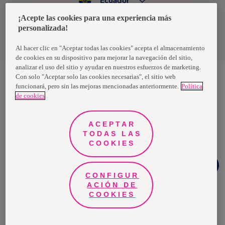
Ecuador
¡Acepte las cookies para una experiencia más
personalizada!
Política de privacidad de datos
Términos y condiciones
Al hacer clic en "Aceptar todas las cookies" acepta el almacenamiento
de cookies en su dispositivo para mejorar la navegación del sitio,
analizar el uso del sitio y ayudar en nuestros esfuerzos de marketing.
Con solo "Aceptar solo las cookies necesarias", el sitio web
funcionará, pero sin las mejoras mencionadas anteriormente.
Política
Nosotras, una marca de Essity - una compañía global líder en
de cookies
higiene y salud. Cada día, mil millones de personas, en todo el
mundo, utilizan nuestros productos, servicios y soluciones. Nuestro
propósito es romper barreras por el bienestar en beneficio de
consumidores, pacientes, cuidadores, clientes y la sociedad en
ACEPTAR
general. Vendemos en aproximadamente 150 países bajo las
TODAS LAS
principales marcas globales TENA y Tork, así como otras marcas
como Actimove, Cutimed, JOBST, Knix, Leukoplast, Libero, Libresse,
COOKIES
Lotus, Modibodi, Nosotras, Saba, Tempo, TOM Organic y Zewa. En
2024, Essity tuvo ventas de aproximadamente 13 mil millones de
Chat
euros y empleó a 36,000 personas. La sede de la compañía está
Whatsapp
ubicada en Estocolmo, Suecia, y Essity cotiza en Nasdaq Estocolmo.
CONFIGUR
Más información en
www.essity.com
.
ACIÓN DE
COOKIES