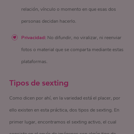
relación, vínculo o momento en que esas dos
personas decidan hacerlo.
Privacidad:
No difundir, no viralizar, ni reenviar
fotos o material que se comparta mediante estas
plataformas.
Tipos de sexting
Como dicen por ahí, en la variedad está el placer, por
ello existen en esta práctica, dos tipos de sexting. En
primer lugar, encontramos el sexting activo, el cual