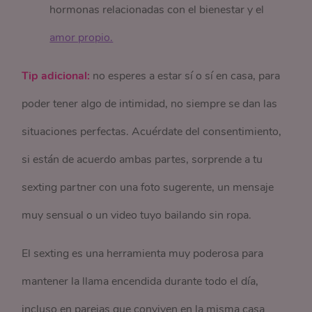
hormonas relacionadas con el bienestar y el
amor propio.
Tip adicional:
no esperes a estar sí o sí en casa, para
poder tener algo de intimidad, no siempre se dan las
situaciones perfectas. Acuérdate del consentimiento,
si están de acuerdo ambas partes, sorprende a tu
sexting partner con una foto sugerente, un mensaje
muy sensual o un video tuyo bailando sin ropa.
El sexting es una herramienta muy poderosa para
mantener la llama encendida durante todo el día,
incluso en parejas que conviven en la misma casa