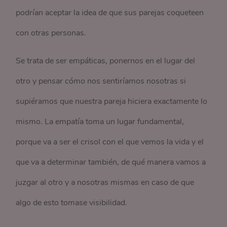
podrían aceptar la idea de que sus parejas coqueteen
con otras personas.
Se trata de ser empáticas, ponernos en el lugar del
otro y pensar cómo nos sentiríamos nosotras si
supiéramos que nuestra pareja hiciera exactamente lo
mismo. La empatía toma un lugar fundamental,
porque va a ser el crisol con el que vemos la vida y el
que va a determinar también, de qué manera vamos a
juzgar al otro y a nosotras mismas en caso de que
algo de esto tomase visibilidad.