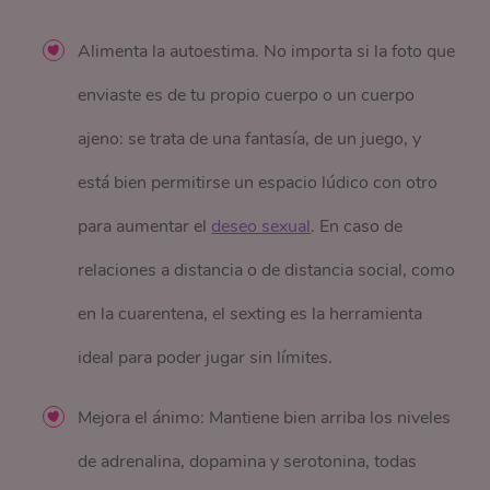
Alimenta la autoestima. No importa si la foto que
enviaste es de tu propio cuerpo o un cuerpo
ajeno: se trata de una fantasía, de un juego, y
está bien permitirse un espacio lúdico con otro
para aumentar el
deseo sexual
. En caso de
relaciones a distancia o de distancia social, como
en la cuarentena, el sexting es la herramienta
ideal para poder jugar sin límites.
Mejora el ánimo: Mantiene bien arriba los niveles
de adrenalina, dopamina y serotonina, todas