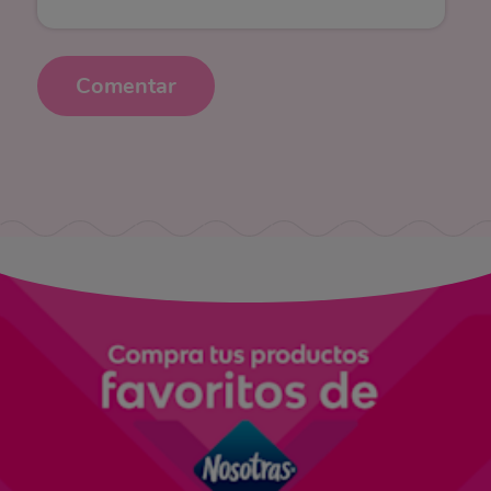
Comentar