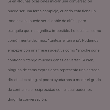
Si en algunas ocasiones iniciar una conversación
puede ser una tarea compleja, cuando esta tiene un
tono sexual, puede ser el doble de difícil, pero
tranquila que no significa imposible. Lo ideal es, como
comúnmente decimos, “tantear el terreno”. Podemos
empezar con una frase sugestiva como “anoche soñé
contigo” o “tengo muchas ganas de verte”. Si bien,
ninguna de estas expresiones representa una entrada
directa al sexting, si podrá ayudarnos a medir el grado
de confianza o reciprocidad con el cual podemos
dirigir la conversación.