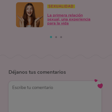
SEXUALIDAD
La primera relación
sexual, una experiencia
para la vida
Déjanos
tus comentarios