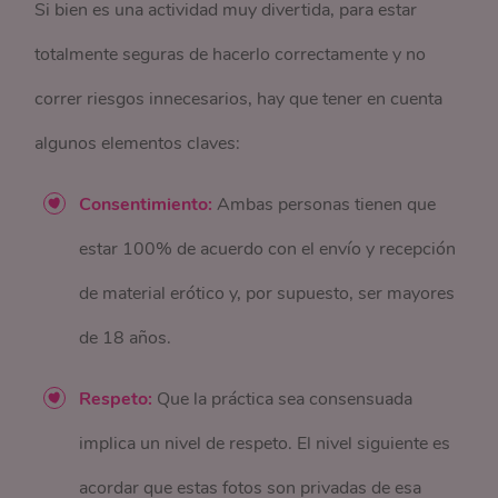
Si bien es una actividad muy divertida, para estar
totalmente seguras de hacerlo correctamente y no
correr riesgos innecesarios, hay que tener en cuenta
algunos elementos claves:
Consentimiento:
Ambas personas tienen que
estar 100% de acuerdo con el envío y recepción
de material erótico y, por supuesto, ser mayores
de 18 años.
Respeto:
Que la práctica sea consensuada
implica un nivel de respeto. El nivel siguiente es
acordar que estas fotos son privadas de esa