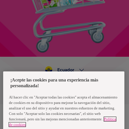
Ecuador
¡Acepte las cookies para una experiencia más
personalizada!
Política de privacidad de datos
Términos y condiciones
Al hacer clic en "Aceptar todas las cookies" acepta el almacenamiento
de cookies en su dispositivo para mejorar la navegación del sitio,
analizar el uso del sitio y ayudar en nuestros esfuerzos de marketing.
Con solo "Aceptar solo las cookies necesarias", el sitio web
funcionará, pero sin las mejoras mencionadas anteriormente.
Política
Nosotras, una marca de Essity - una compañía global líder en
de cookies
higiene y salud. Cada día, mil millones de personas, en todo el