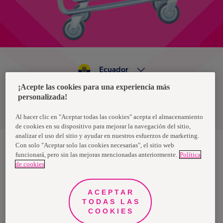
Ecuador
¡Acepte las cookies para una experiencia más
personalizada!
Política de privacidad de datos
Términos y condiciones
Al hacer clic en "Aceptar todas las cookies" acepta el almacenamiento
de cookies en su dispositivo para mejorar la navegación del sitio,
analizar el uso del sitio y ayudar en nuestros esfuerzos de marketing.
Con solo "Aceptar solo las cookies necesarias", el sitio web
funcionará, pero sin las mejoras mencionadas anteriormente.
Política
Nosotras, una marca de Essity - una compañía global líder en
de cookies
higiene y salud. Cada día, mil millones de personas, en todo el
mundo, utilizan nuestros productos, servicios y soluciones. Nuestro
propósito es romper barreras por el bienestar en beneficio de
consumidores, pacientes, cuidadores, clientes y la sociedad en
ACEPTAR
general. Vendemos en aproximadamente 150 países bajo las
TODAS LAS
principales marcas globales TENA y Tork, así como otras marcas
como Actimove, Cutimed, JOBST, Knix, Leukoplast, Libero, Libresse,
COOKIES
Lotus, Modibodi, Nosotras, Saba, Tempo, TOM Organic y Zewa. En