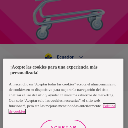
Ecuador
¡Acepte las cookies para una experiencia más
personalizada!
Política de privacidad de datos
Términos y condiciones
Al hacer clic en "Aceptar todas las cookies" acepta el almacenamiento
de cookies en su dispositivo para mejorar la navegación del sitio,
analizar el uso del sitio y ayudar en nuestros esfuerzos de marketing.
Con solo "Aceptar solo las cookies necesarias", el sitio web
funcionará, pero sin las mejoras mencionadas anteriormente.
Política
Nosotras, una marca de Essity - una compañía global líder en
de cookies
higiene y salud. Cada día, mil millones de personas, en todo el
mundo, utilizan nuestros productos, servicios y soluciones. Nuestro
propósito es romper barreras por el bienestar en beneficio de
consumidores, pacientes, cuidadores, clientes y la sociedad en
ACEPTAR