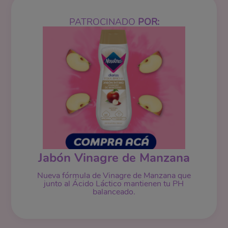
PATROCINADO
POR:
Jabón Vinagre de Manzana
Nueva fórmula de Vinagre de Manzana que
junto al Ácido Láctico mantienen tu PH
balanceado.