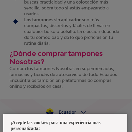
buscas practicidad y una colocación más
sencilla, sobre todo si estás empezando a
usarlos.
Los tampones sin aplicador
son más
compactos, discretos y fáciles de llevar en
cualquier bolso o bolsillo. La elección depende
de tu comodidad y de lo que prefieras en tu
rutina diaria.
¿Dónde comprar tampones
Nosotras?
Compra los tampones Nosotras en supermercados,
farmacias y tiendas de autoservicio de todo Ecuador.
Encuéntralos también en plataformas de compras
online y recíbelos en casa.
Ecuador
¡Acepte las cookies para una experiencia más
personalizada!
Política de privacidad de datos