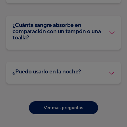
regular o leve, tendrás la protección
adecuada para ti.
¿Cuánta sangre absorbe en
comparación con un tampón o una
toalla?
Intima Wear de Nosotras te brinda la
protección equivalente a casi 2 toallas
Nosotras Invisible o a dos Tampones
Nosotras regular para Flujo Moderado.
¿Puedo usarlo en la noche?
¡Sí! ¡Es lo máximo! El Panty te cubre de
forma adecuada porque tiene un refuerzo
trasero con la exclusiva tecnología Tritech,
para una protección extra cuando estás
acostada; así, te aseguras de estar súper
Ver mas preguntas
protegida y evitas accidentes mientras
duermes.