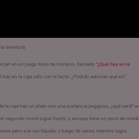
ta aventura.
rcan en un juego lleno de misterio, llamado
“¿Qué hay en la
é hay en la caja sólo con el tacto. ¿Podrán adivinar qué es?
e la caja hay un plato con una sustancia pegajosa, ¿qué será? u
 el segundo round sigue Sophi, y aunque tiene un poco de miedo
noso pero a la vez líquido, y luego de varios intentos logra