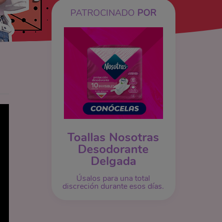
PATROCINADO
POR
Toallas Nosotras
Desodorante
Delgada
Úsalos para una total
discreción durante esos días.