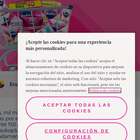
¡Acepte las cookies para una experiencia
más personalizada!
Al hacer clic en "Aceptar todas las cookies" acepta el
almacenamiento de cookies en su dispositivo para mejorar
la navegación del sitio, analizar el uso del sitio y ayudar en
nuestros esfuerzos de marketing. Con solo "Aceptar solo las
Ecuador
cookies necesarias", el sitio web funcionará, pero sin las
mejoras mencionadas anteriormente.
Política de cookies
ACEPTAR TODAS LAS
COOKIES
a, mil millones de personas, en todo el mundo,
ras por el bienestar en beneficio de consumidores,
e 150 países bajo las principales marcas
ukoplast, Libero, Libresse, Lotus, Modibodi,
CONFIGURACIÓN DE
Chat
Whatsapp
adamente 13 mil millones de euros y empleó a
COOKIES