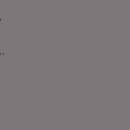
a
s
ro