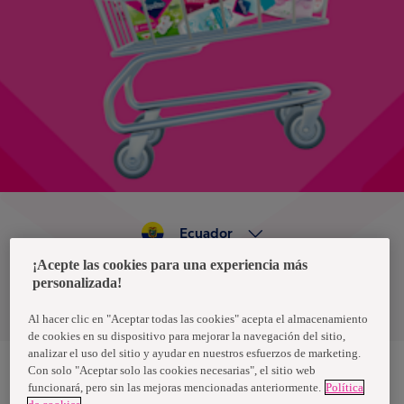
Ecuador
¡Acepte las cookies para una experiencia más
personalizada!
Política de privacidad de datos
Términos y condiciones
Al hacer clic en "Aceptar todas las cookies" acepta el almacenamiento
de cookies en su dispositivo para mejorar la navegación del sitio,
analizar el uso del sitio y ayudar en nuestros esfuerzos de marketing.
Con solo "Aceptar solo las cookies necesarias", el sitio web
funcionará, pero sin las mejoras mencionadas anteriormente.
Política
Nosotras, una marca de Essity - una compañía global líder en