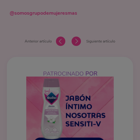
@somosgrupodemujeresmas
Anterior artículo
Siguiente artículo
PATROCINADO
POR