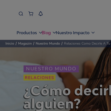
Blog
Productos
Nuestro Impacto
Inicio
/
Magazin
/
Nuestro Mundo
/
Relaciones Como Decirle A T
NUESTRO MUNDO
RELACIONES
¿Cómo decir
alguien?