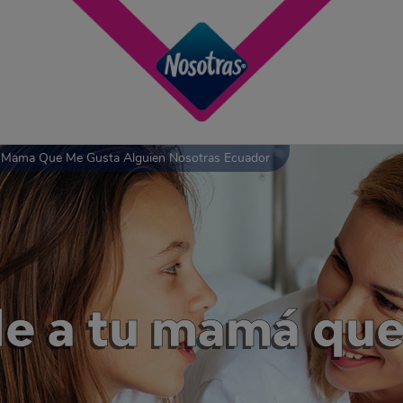
u Mama Que Me Gusta Alguien Nosotras Ecuador
le a tu mamá qu