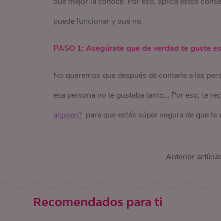
que mejor la conoce. Por eso, aplica estos cons
concentran mucho en el tráfico. Escoge un momen
las llevaría por el camino de la desconfianza.
Cuéntale sobre esta persona y ten la fe en que el
decir todo lo que piensa, incluso si tiene algún 
la autonomía para decidir lo que creas que es mejo
puede funcionar y qué no.
pueda poner toda la atención y en el que tú te s
por alguien, también eres lo suficientemente re
Las mamás han vivido muchas más cosas que nos
PASO 1: Asegúrate que de verdad te guste e
decisiones que tomes.
Busca que no haya interrupciones de ningún tip
este momento.
No queremos que después de contarle a las pers
¡Te deseamos toda la suerte del mundo! Y quere
esa persona no te gustaba tanto… Por eso, te 
podrás encontrar artículos, tests y paso a paso 
alguien?
para que estés súper segura de que te 
Anterior artícul
Recomendados para ti