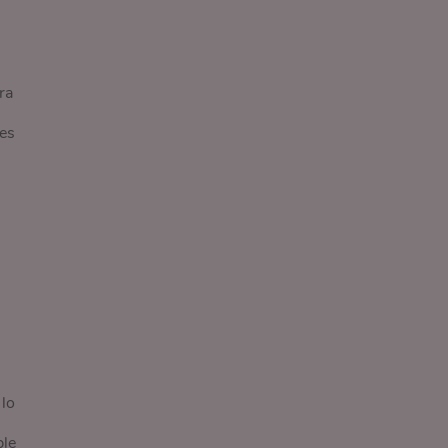
ra
res
 lo
ble