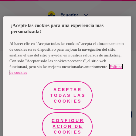
Ecuador
¡Acepte las cookies para una experiencia más
personalizada!
Política de privacidad de datos
Términos y condiciones
Al hacer clic en "Aceptar todas las cookies" acepta el almacenamiento
de cookies en su dispositivo para mejorar la navegación del sitio,
analizar el uso del sitio y ayudar en nuestros esfuerzos de marketing.
Con solo "Aceptar solo las cookies necesarias", el sitio web
funcionará, pero sin las mejoras mencionadas anteriormente.
Política
Nosotras, una marca de Essity - una compañía global líder en
de cookies
higiene y salud. Cada día, mil millones de personas, en todo el
mundo, utilizan nuestros productos, servicios y soluciones. Nuestro
propósito es romper barreras por el bienestar en beneficio de
consumidores, pacientes, cuidadores, clientes y la sociedad en
ACEPTAR
general. Vendemos en aproximadamente 150 países bajo las
TODAS LAS
principales marcas globales TENA y Tork, así como otras marcas
como Actimove, Cutimed, JOBST, Knix, Leukoplast, Libero, Libresse,
COOKIES
Lotus, Modibodi, Nosotras, Saba, Tempo, TOM Organic y Zewa. En
2024, Essity tuvo ventas de aproximadamente 13 mil millones de
Chat
euros y empleó a 36,000 personas. La sede de la compañía está
Whatsapp
ubicada en Estocolmo, Suecia, y Essity cotiza en Nasdaq Estocolmo.
CONFIGUR
Más información en
www.essity.com
.
ACIÓN DE
COOKIES