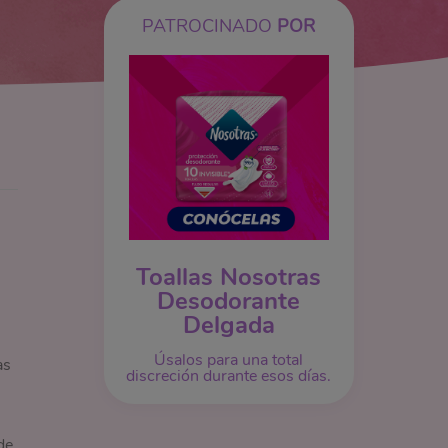
PATROCINADO
POR
Toallas Nosotras
Desodorante
Delgada
Úsalos para una total
as
discreción durante esos días.
de