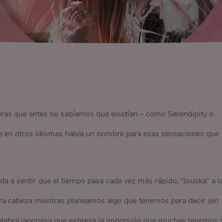
bras que antes no sabíamos que existían – como Serendipity o
e en otros idiomas había un nombre para esas sensaciones que
da a sentir que el tiempo pasa cada vez más rápido; “Jouska” a l
ra cabeza mientras planeamos algo que tenemos para decir (en
palabra japonesa que expresa la impresión que muchas tenemos 