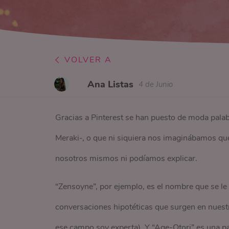
VOLVER A
Ana Listas
4 de Junio
Gracias a Pinterest se han puesto de moda pala
Meraki-, o que ni siquiera nos imaginábamos qu
nosotros mismos ni podíamos explicar.
“Zensoyne”, por ejemplo, es el nombre que se le 
conversaciones hipotéticas que surgen en nuest
ese campo soy experta). Y “Age-Otori” es una 