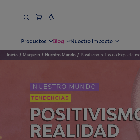
Blog
Productos
Nuestro Impacto
Inicio
/
Magazin
/
Nuestro Mundo
/
Positivismo Toxico Expectativ
NUESTRO MUNDO
TENDENCIAS
POSITIVISM
REALIDAD