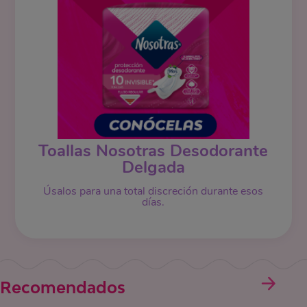
Toallas Nosotras Desodorante
Delgada
Úsalos para una total discreción durante esos
días.
Recomendados