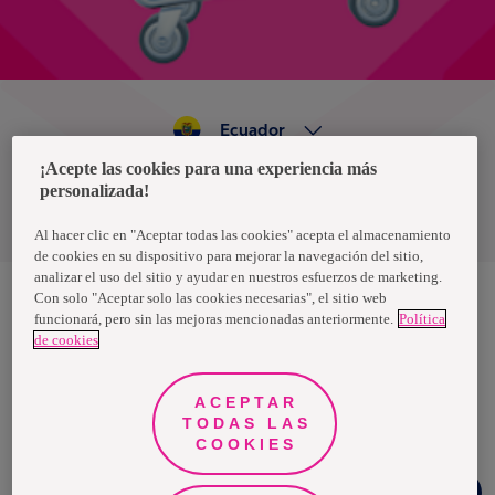
Ecuador
¡Acepte las cookies para una experiencia más
personalizada!
Política de privacidad de datos
Términos y condiciones
Al hacer clic en "Aceptar todas las cookies" acepta el almacenamiento
de cookies en su dispositivo para mejorar la navegación del sitio,
analizar el uso del sitio y ayudar en nuestros esfuerzos de marketing.
Con solo "Aceptar solo las cookies necesarias", el sitio web
funcionará, pero sin las mejoras mencionadas anteriormente.
Política
Nosotras, una marca de Essity - una compañía global líder en
de cookies
higiene y salud. Cada día, mil millones de personas, en todo el
mundo, utilizan nuestros productos, servicios y soluciones. Nuestro
propósito es romper barreras por el bienestar en beneficio de
consumidores, pacientes, cuidadores, clientes y la sociedad en
ACEPTAR
general. Vendemos en aproximadamente 150 países bajo las
TODAS LAS
principales marcas globales TENA y Tork, así como otras marcas
como Actimove, Cutimed, JOBST, Knix, Leukoplast, Libero, Libresse,
COOKIES
Lotus, Modibodi, Nosotras, Saba, Tempo, TOM Organic y Zewa. En
2024, Essity tuvo ventas de aproximadamente 13 mil millones de
Chat
euros y empleó a 36,000 personas. La sede de la compañía está