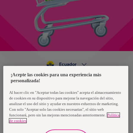
Ecuador
¡Acepte las cookies para una experiencia más
personalizada!
Política de privacidad de datos
Términos y condiciones
Al hacer clic en "Aceptar todas las cookies" acepta el almacenamiento
de cookies en su dispositivo para mejorar la navegación del sitio,
analizar el uso del sitio y ayudar en nuestros esfuerzos de marketing.
Con solo "Aceptar solo las cookies necesarias", el sitio web
funcionará, pero sin las mejoras mencionadas anteriormente.
Política
Nosotras, una marca de Essity - una compañía global líder en
de cookies
higiene y salud. Cada día, mil millones de personas, en todo el
mundo, utilizan nuestros productos, servicios y soluciones. Nuestro
propósito es romper barreras por el bienestar en beneficio de