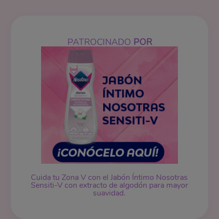
PATROCINADO
POR
Cuida tu Zona V con el Jabón Íntimo Nosotras
Sensiti-V con extracto de algodón para mayor
suavidad.