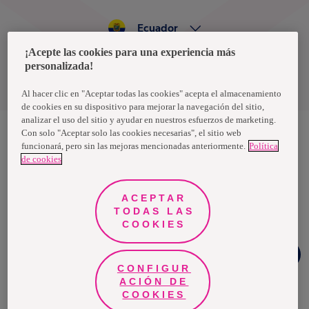
Ecuador
¡Acepte las cookies para una experiencia más
personalizada!
Política de privacidad de datos
Términos y condiciones
Al hacer clic en "Aceptar todas las cookies" acepta el almacenamiento
de cookies en su dispositivo para mejorar la navegación del sitio,
analizar el uso del sitio y ayudar en nuestros esfuerzos de marketing.
Con solo "Aceptar solo las cookies necesarias", el sitio web
funcionará, pero sin las mejoras mencionadas anteriormente.
Política
Nosotras, una marca de Essity - una compañía global líder en
de cookies
higiene y salud. Cada día, mil millones de personas, en todo el
mundo, utilizan nuestros productos, servicios y soluciones. Nuestro
propósito es romper barreras por el bienestar en beneficio de
consumidores, pacientes, cuidadores, clientes y la sociedad en
ACEPTAR
general. Vendemos en aproximadamente 150 países bajo las
TODAS LAS
principales marcas globales TENA y Tork, así como otras marcas
como Actimove, Cutimed, JOBST, Knix, Leukoplast, Libero, Libresse,
COOKIES
Lotus, Modibodi, Nosotras, Saba, Tempo, TOM Organic y Zewa. En
2024, Essity tuvo ventas de aproximadamente 13 mil millones de
Chat
euros y empleó a 36,000 personas. La sede de la compañía está
Whatsapp
ubicada en Estocolmo, Suecia, y Essity cotiza en Nasdaq Estocolmo.
CONFIGUR
Más información en
www.essity.com
.
ACIÓN DE
COOKIES