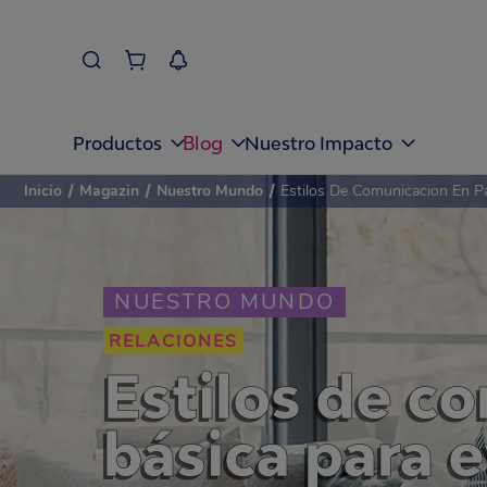
Blog
Productos
Nuestro Impacto
Inicio
/
Magazin
/
Nuestro Mundo
/
Estilos De Comunicacion En Pa
NUESTRO MUNDO
RELACIONES
Estilos de c
básica para e