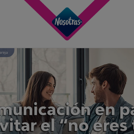
reja
omunicación en pa
vitar el “no eres 