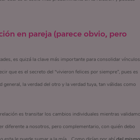
ión en pareja (parece obvio, pero
tades, es quizá la clave más importante para consolidar vínculos
ir que es el secreto del “vivieron felices por siempre”, pues es
general, la verdad del otro y la verdad tuya, tan válidas como
relación es transitar los cambios individuales mientras validam
er diferente a nosotros, pero complementario, con quién debo
mo esta le puede sumar a la mía… Como dirían por ahí
del mismo