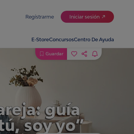
Regístrarme
Iniciar sesión
E-Store
Concursos
Centro De Ayuda
Guardar
reja: guía
tú, soy yo”