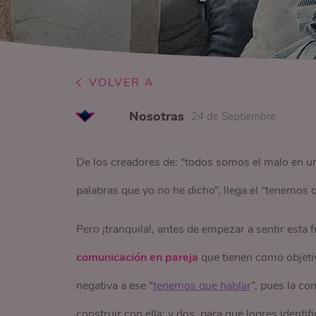
VOLVER A
Nosotras
24 de Septiembre
De los creadores de: “todos somos el malo en u
palabras que yo no he dicho”, llega el “tenemos 
Pero ¡tranquila!, antes de empezar a sentir est
comunicación
en pareja
que tienen como objetiv
negativa a ese “
tenemos que hablar
”, pues la c
construir con ella; y dos, para que logres identi