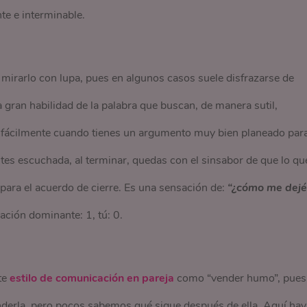
ante e interminable.
 mirarlo con lupa, pues en algunos casos suele disfrazarse de
 gran habilidad de la palabra que buscan, de manera sutil,
o fácilmente cuando tienes un argumento muy bien planeado par
ntes escuchada, al terminar, quedas con el sinsabor de que lo qu
para el acuerdo de cierre. Es una sensación de:
“¿cómo me dejé
cación dominante: 1, tú: 0.
te
estilo de comunicación en pareja
como “vender humo”, pues
enderla, pero pocos sabemos qué sigue después de ella. Aquí hay