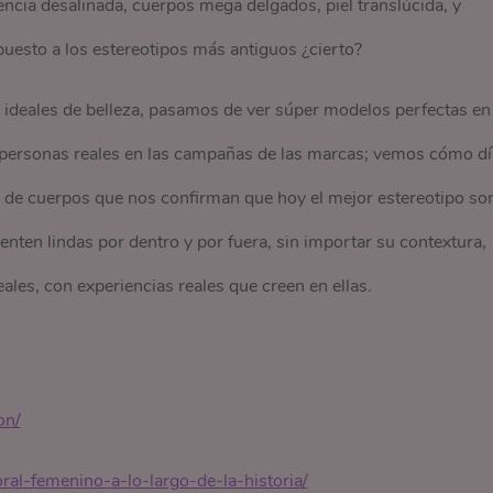
ncia desaliñada, cuerpos mega delgados, piel translúcida, y
esto a los estereotipos más antiguos ¿cierto?
 ideales de belleza, pasamos de ver súper modelos perfectas en
r personas reales en las campañas de las marcas; vemos cómo dí
o de cuerpos que nos confirman que hoy el mejor estereotipo so
enten lindas por dentro y por fuera, sin importar su contextura,
ales, con experiencias reales que creen en ellas.
on/
ral-femenino-a-lo-largo-de-la-historia/