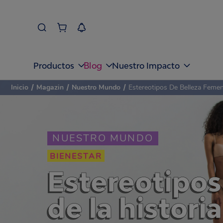
Blog
Productos
Nuestro Impacto
Inicio
/
Magazin
/
Nuestro Mundo
/
Estereotipos De Belleza Feme
NUESTRO MUNDO
BIENESTAR
Estereotipos
de la historia