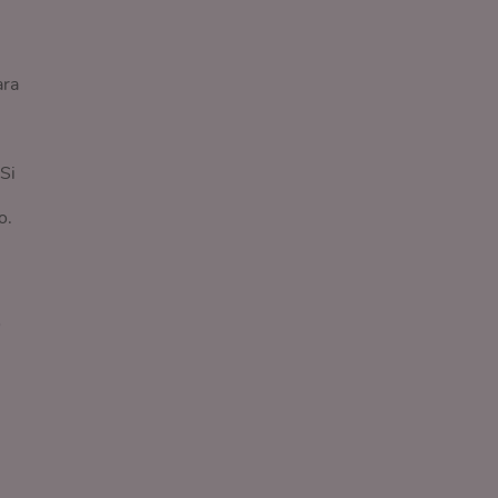
ara
Si
o.
o