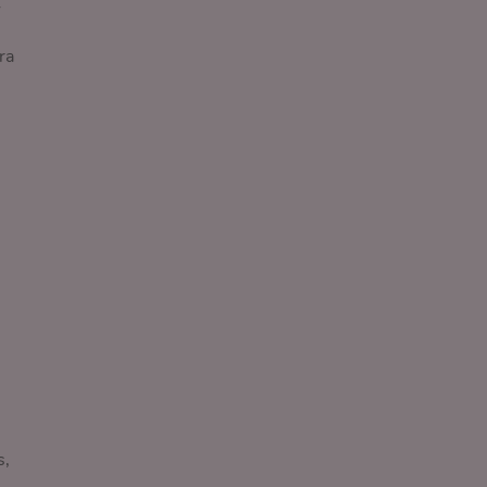
Y
ra
s,