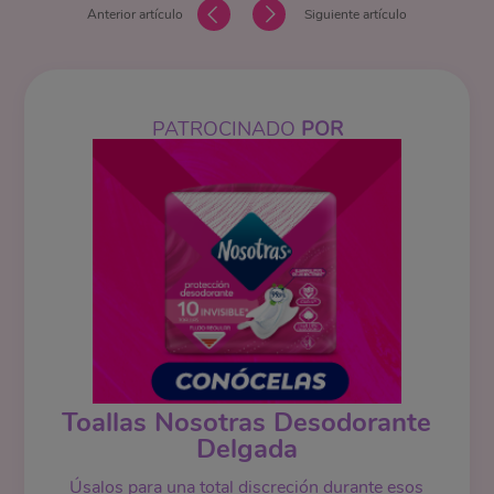
Anterior artículo
Siguiente artículo
PATROCINADO
POR
Toallas Nosotras Desodorante
Delgada
Úsalos para una total discreción durante esos