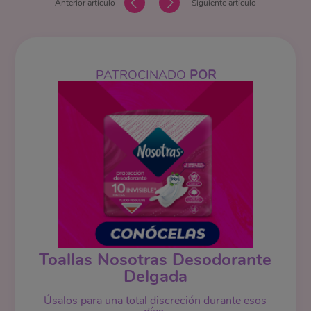
Anterior artículo
Siguiente artículo
PATROCINADO
POR
Toallas Nosotras Desodorante
Delgada
Úsalos para una total discreción durante esos