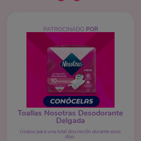
PATROCINADO
POR
Toallas Nosotras Desodorante
Delgada
Úsalos para una total discreción durante esos
días.