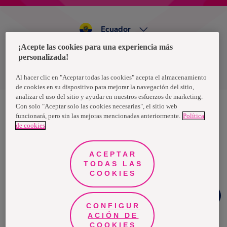
Ecuador
¡Acepte las cookies para una experiencia más
personalizada!
Política de privacidad de datos
Términos y condiciones
Al hacer clic en "Aceptar todas las cookies" acepta el almacenamiento
de cookies en su dispositivo para mejorar la navegación del sitio,
analizar el uso del sitio y ayudar en nuestros esfuerzos de marketing.
Con solo "Aceptar solo las cookies necesarias", el sitio web
funcionará, pero sin las mejoras mencionadas anteriormente.
Política
Nosotras, una marca de Essity - una compañía global líder en
de cookies
higiene y salud. Cada día, mil millones de personas, en todo el
mundo, utilizan nuestros productos, servicios y soluciones. Nuestro
propósito es romper barreras por el bienestar en beneficio de
consumidores, pacientes, cuidadores, clientes y la sociedad en
ACEPTAR
general. Vendemos en aproximadamente 150 países bajo las
TODAS LAS
principales marcas globales TENA y Tork, así como otras marcas
como Actimove, Cutimed, JOBST, Knix, Leukoplast, Libero, Libresse,
COOKIES
Lotus, Modibodi, Nosotras, Saba, Tempo, TOM Organic y Zewa. En
2024, Essity tuvo ventas de aproximadamente 13 mil millones de
Chat
euros y empleó a 36,000 personas. La sede de la compañía está
Whatsapp
ubicada en Estocolmo, Suecia, y Essity cotiza en Nasdaq Estocolmo.
CONFIGUR
Más información en
www.essity.com
.
ACIÓN DE
COOKIES