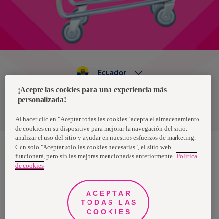
Ecuador
¡Acepte las cookies para una experiencia más
personalizada!
Política de privacidad de datos
Términos y condiciones
Al hacer clic en "Aceptar todas las cookies" acepta el almacenamiento
de cookies en su dispositivo para mejorar la navegación del sitio,
analizar el uso del sitio y ayudar en nuestros esfuerzos de marketing.
Con solo "Aceptar solo las cookies necesarias", el sitio web
funcionará, pero sin las mejoras mencionadas anteriormente.
Política
Nosotras, una marca de Essity - una compañía global líder en
de cookies
higiene y salud. Cada día, mil millones de personas, en todo el
mundo, utilizan nuestros productos, servicios y soluciones. Nuestro
propósito es romper barreras por el bienestar en beneficio de
consumidores, pacientes, cuidadores, clientes y la sociedad en
ACEPTAR
general. Vendemos en aproximadamente 150 países bajo las
TODAS LAS
principales marcas globales TENA y Tork, así como otras marcas
como Actimove, Cutimed, JOBST, Knix, Leukoplast, Libero, Libresse,
COOKIES
Lotus, Modibodi, Nosotras, Saba, Tempo, TOM Organic y Zewa. En