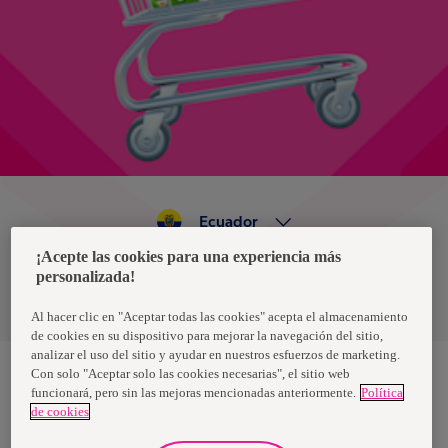
Ecuador
¡Acepte las cookies para una experiencia más
personalizada!
Política de privacidad de datos
Términos y condiciones
Al hacer clic en "Aceptar todas las cookies" acepta el almacenamiento
de cookies en su dispositivo para mejorar la navegación del sitio,
analizar el uso del sitio y ayudar en nuestros esfuerzos de marketing.
Con solo "Aceptar solo las cookies necesarias", el sitio web
funcionará, pero sin las mejoras mencionadas anteriormente.
Política
Nosotras, una marca de Essity - una compañía global líder en
de cookies
higiene y salud. Cada día, mil millones de personas, en todo el
mundo, utilizan nuestros productos, servicios y soluciones. Nuestro
propósito es romper barreras por el bienestar en beneficio de