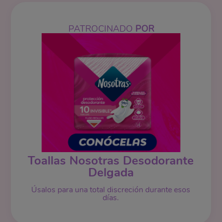
PATROCINADO
POR
Toallas Nosotras Desodorante
Delgada
Úsalos para una total discreción durante esos
días.