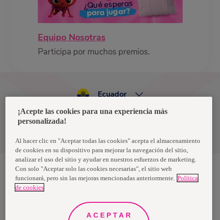
Equipo Nosotras
Participa por muchos premios.
Ecuador
¡Acepte las cookies para una experiencia más
personalizada!
Política de privacidad de datos
Términos y condiciones
Al hacer clic en "Aceptar todas las cookies" acepta el almacenamiento
de cookies en su dispositivo para mejorar la navegación del sitio,
analizar el uso del sitio y ayudar en nuestros esfuerzos de marketing.
Con solo "Aceptar solo las cookies necesarias", el sitio web
funcionará, pero sin las mejoras mencionadas anteriormente.
Política
Nosotras, una marca de Essity - una compañía global líder en
de cookies
higiene y salud. Cada día, mil millones de personas, en todo el
mundo, utilizan nuestros productos, servicios y soluciones. Nuestro
propósito es romper barreras por el bienestar en beneficio de
consumidores, pacientes, cuidadores, clientes y la sociedad en
ACEPTAR
general. Vendemos en aproximadamente 150 países bajo las