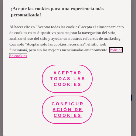
Ganadoras Cole
Challenge
¡Acepte las cookies para una experiencia más
personalizada!
Descubre si eres una de las
Al hacer clic en "Aceptar todas las cookies" acepta el almacenamiento
ganadoras.
de cookies en su dispositivo para mejorar la navegación del sitio,
analizar el uso del sitio y ayudar en nuestros esfuerzos de marketing.
Con solo "Aceptar solo las cookies necesarias", el sitio web
funcionará, pero sin las mejoras mencionadas anteriormente.
Política
Ganadoras
de cookies
ACEPTAR
TODAS LAS
COOKIES
PATROCINADO
POR
Chat
Whatsapp
CONFIGUR
ACIÓN DE
COOKIES